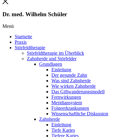
Dr. med. Wilhelm Schüler
Menü
Startseite
Praxis
Störfeldtherapie
Störfeldtherapie im Überblick
Zahnherde und Störfelder
Grundlagen
Einleitung
Der gesunde Zahn
Was sind Zahnherde
Wie wirken Zahnherde
Das Gift­wanderungs­modell
Fernwirkungen
Meridian­system
Folge­erkrankungen
Wissen­schaftliche Diskussion
Zahnherde
Einleitung
Tiefe Karies
Tiefere Karies