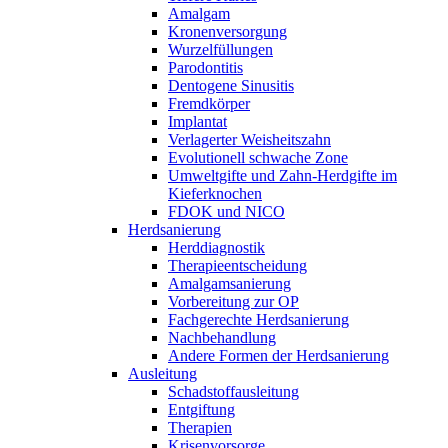
Amalgam
Kronen­versorgung
Wurzel­füllungen
Paro­dontitis
Dento­gene Sinusitis
Fremdkörper
Implantat
Verlagerter Weisheits­zahn
Evolutionell schwache Zone
Umweltgifte und Zahn-Herdgifte im
Kieferknochen
FDOK und NICO
Herdsanierung
Herddiagnostik
Therapie­entscheidung
Amalgam­sanierung
Vorbereitung zur OP
Fach­gerechte Herd­sanierung
Nach­behandlung
Andere Formen der Herdsanierung
Ausleitung
Schadstoffausleitung
Entgiftung
Therapien
Krisen­vorsorge