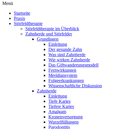
Menü
Startseite
Praxis
Störfeldtherapie
Störfeldtherapie im Überblick
Zahnherde und Störfelder
Grundlagen
Einleitung
Der gesunde Zahn
Was sind Zahnherde
Wie wirken Zahnherde
Das Gift­wanderungs­modell
Fernwirkungen
Meridian­system
Folge­erkrankungen
Wissen­schaftliche Diskussion
Zahnherde
Einleitung
Tiefe Karies
Tiefere Karies
Amalgam
Kronen­versorgung
Wurzel­füllungen
Paro­dontitis