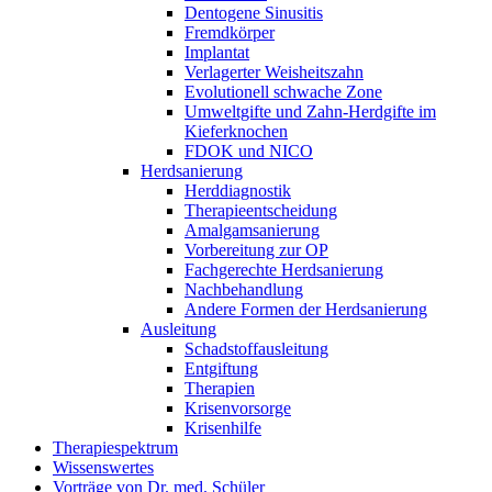
Dento­gene Sinusitis
Fremdkörper
Implantat
Verlagerter Weisheits­zahn
Evolutionell schwache Zone
Umweltgifte und Zahn-Herdgifte im
Kieferknochen
FDOK und NICO
Herdsanierung
Herddiagnostik
Therapie­entscheidung
Amalgam­sanierung
Vorbereitung zur OP
Fach­gerechte Herd­sanierung
Nach­behandlung
Andere Formen der Herdsanierung
Ausleitung
Schadstoffausleitung
Entgiftung
Therapien
Krisen­vorsorge
Krisenhilfe
Therapiespektrum
Wissenswertes
Vorträge von Dr. med. Schüler