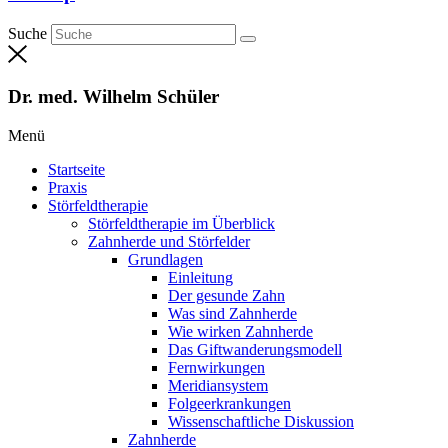
Suche
Dr. med. Wilhelm Schüler
Menü
Startseite
Praxis
Störfeldtherapie
Störfeldtherapie im Überblick
Zahnherde und Störfelder
Grundlagen
Einleitung
Der gesunde Zahn
Was sind Zahnherde
Wie wirken Zahnherde
Das Gift­wanderungs­modell
Fernwirkungen
Meridian­system
Folge­erkrankungen
Wissen­schaftliche Diskussion
Zahnherde