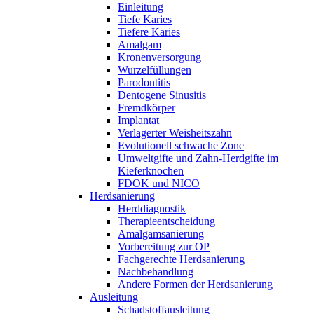
Einleitung
Tiefe Karies
Tiefere Karies
Amalgam
Kronen­versorgung
Wurzel­füllungen
Paro­dontitis
Dento­gene Sinusitis
Fremdkörper
Implantat
Verlagerter Weisheits­zahn
Evolutionell schwache Zone
Umweltgifte und Zahn-Herdgifte im
Kieferknochen
FDOK und NICO
Herdsanierung
Herddiagnostik
Therapie­entscheidung
Amalgam­sanierung
Vorbereitung zur OP
Fach­gerechte Herd­sanierung
Nach­behandlung
Andere Formen der Herdsanierung
Ausleitung
Schadstoffausleitung