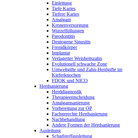
Einleitung
Tiefe Karies
Tiefere Karies
Amalgam
Kronen­versorgung
Wurzel­füllungen
Paro­dontitis
Dento­gene Sinusitis
Fremdkörper
Implantat
Verlagerter Weisheits­zahn
Evolutionell schwache Zone
Umweltgifte und Zahn-Herdgifte im
Kieferknochen
FDOK und NICO
Herdsanierung
Herddiagnostik
Therapie­entscheidung
Amalgam­sanierung
Vorbereitung zur OP
Fach­gerechte Herd­sanierung
Nach­behandlung
Andere Formen der Herdsanierung
Ausleitung
Schadstoffausleitung