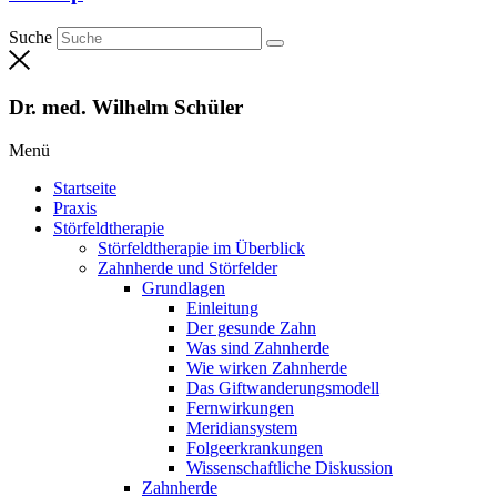
Suche
Dr. med. Wilhelm Schüler
Menü
Startseite
Praxis
Störfeldtherapie
Störfeldtherapie im Überblick
Zahnherde und Störfelder
Grundlagen
Einleitung
Der gesunde Zahn
Was sind Zahnherde
Wie wirken Zahnherde
Das Gift­wanderungs­modell
Fernwirkungen
Meridian­system
Folge­erkrankungen
Wissen­schaftliche Diskussion
Zahnherde