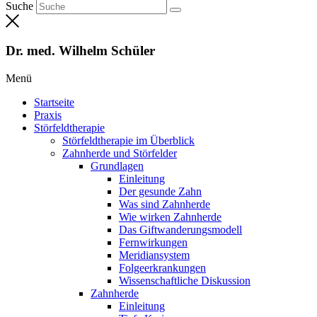
Suche
Dr. med. Wilhelm Schüler
Menü
Startseite
Praxis
Störfeldtherapie
Störfeldtherapie im Überblick
Zahnherde und Störfelder
Grundlagen
Einleitung
Der gesunde Zahn
Was sind Zahnherde
Wie wirken Zahnherde
Das Gift­wanderungs­modell
Fernwirkungen
Meridian­system
Folge­erkrankungen
Wissen­schaftliche Diskussion
Zahnherde
Einleitung