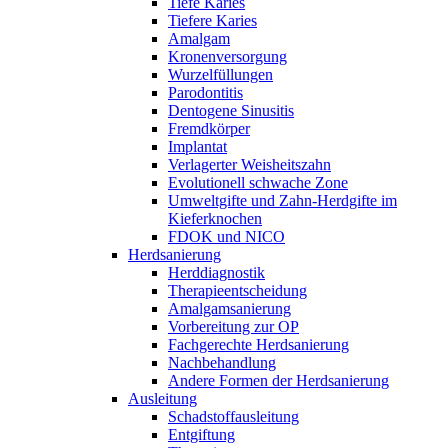
Tiefe Karies
Tiefere Karies
Amalgam
Kronen­versorgung
Wurzel­füllungen
Paro­dontitis
Dento­gene Sinusitis
Fremdkörper
Implantat
Verlagerter Weisheits­zahn
Evolutionell schwache Zone
Umweltgifte und Zahn-Herdgifte im
Kieferknochen
FDOK und NICO
Herdsanierung
Herddiagnostik
Therapie­entscheidung
Amalgam­sanierung
Vorbereitung zur OP
Fach­gerechte Herd­sanierung
Nach­behandlung
Andere Formen der Herdsanierung
Ausleitung
Schadstoffausleitung
Entgiftung