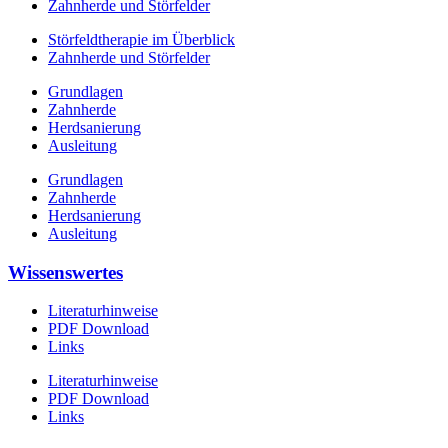
Zahnherde und Störfelder
Störfeldtherapie im Überblick
Zahnherde und Störfelder
Grundlagen
Zahnherde
Herdsanierung
Ausleitung
Grundlagen
Zahnherde
Herdsanierung
Ausleitung
Wissenswertes
Literaturhinweise
PDF Download
Links
Literaturhinweise
PDF Download
Links