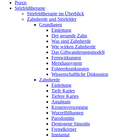
Praxis
Störfeldtherapie
Störfeldtherapie im Überblick
Zahnherde und Störfelder
Grundlagen
Einleitung
Der gesunde Zahn
Was sind Zahnherde
Wie wirken Zahnherde
Das Gift­wanderungs­modell
Fernwirkungen
Meridian­system
Folge­erkrankungen
Wissen­schaftliche Diskussion
Zahnherde
Einleitung
Tiefe Karies
Tiefere Karies
Amalgam
Kronen­versorgung
Wurzel­füllungen
Paro­dontitis
Dento­gene Sinusitis
Fremdkörper
Implantat